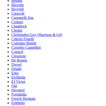
Besana
Bizzotto
Broyhill
Caracole
Carpanelli Spa
Centure
Chaddock
Chelini
Christopher Guy (Harrison & Gil)
Citterio Fratelli
Colombo Mobili
Cornelio Cappellini
Council
Creazioni
De Baggis
Drexel
Driade
Edra
Eichholtz
EJ Victor
Flai
Flexsteel
Formitalia
French Heritage
Frighetto