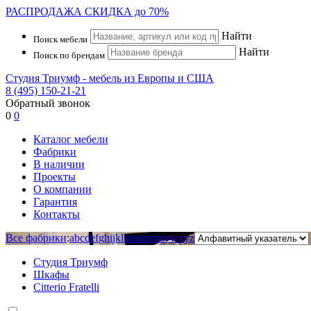
РАСПРОДАЖА
СКИДКА до 70%
Найти
Поиск мебели
Найти
Поиск по брендам
Студия Триумф - мебель из Европы и США
8 (495) 150-21-21
Обратный звонок
0
0
Каталог мебели
Фабрики
В наличии
Проекты
О компании
Гарантия
Контакты
Все фабрики
:
a
b
c
d
e
f
g
h
i
j
k
l
m
n
o
p
r
s
t
u
v
w
x
y
z
Студия Триумф
Шкафы
Citterio Fratelli