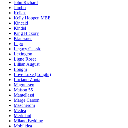
John Richard
Jumbo
Kellex
Kelly Hoppen MBE
Kincaid
Kindel
King Hickory
Klaussner
Lago
Legacy Classic
Lexington
Ligne Roset
Lillian August
Longhi
Love Luxe (Longhi)
Luciano Zonta
Magnussen
Maison 55
Mantellassi
Marge Carson
Mascheroni
Medea
Meridiani
Milano Bedding
Mobilidea