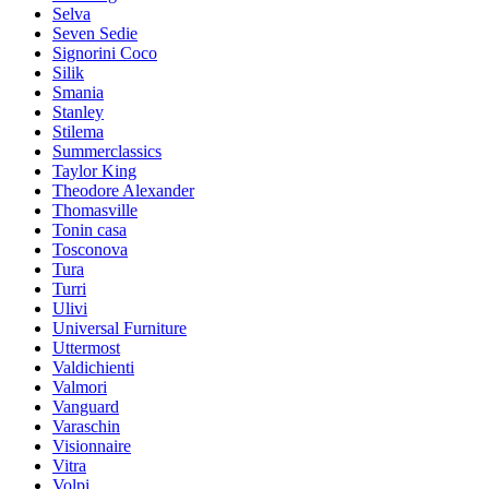
Selva
Seven Sedie
Signorini Coco
Silik
Smania
Stanley
Stilema
Summerclassics
Taylor King
Theodore Alexander
Thomasville
Tonin casa
Tosconova
Tura
Turri
Ulivi
Universal Furniture
Uttermost
Valdichienti
Valmori
Vanguard
Varaschin
Visionnaire
Vitra
Volpi