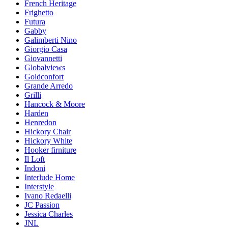
French Heritage
Frighetto
Futura
Gabby
Galimberti Nino
Giorgio Casa
Giovannetti
Globalviews
Goldconfort
Grande Arredo
Grilli
Hancock & Moore
Harden
Henredon
Hickory Chair
Hickory White
Hooker firniture
Il Loft
Indoni
Interlude Home
Interstyle
Ivano Redaelli
JC Passion
Jessica Charles
JNL