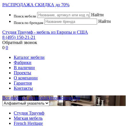
РАСПРОДАЖА
СКИДКА до 70%
Найти
Поиск мебели
Найти
Поиск по брендам
Студия Триумф - мебель из Европы и США
8 (495) 150-21-21
Обратный звонок
0
0
Каталог мебели
Фабрики
В наличии
Проекты
О компании
Гарантия
Контакты
Все фабрики
:
a
b
c
d
e
f
g
h
i
j
k
l
m
n
o
p
r
s
t
u
v
w
x
y
z
Студия Триумф
Мягкая мебель
French Heritage