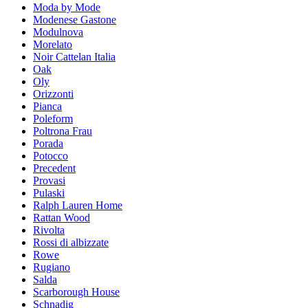
Moda by Mode
Modenese Gastone
Modulnova
Morelato
Noir Cattelan Italia
Oak
Oly
Orizzonti
Pianca
Poleform
Poltrona Frau
Porada
Potocco
Precedent
Provasi
Pulaski
Ralph Lauren Home
Rattan Wood
Rivolta
Rossi di albizzate
Rowe
Rugiano
Salda
Scarborough House
Schnadig