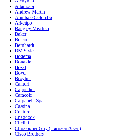
Alchymia
Altamoda
Andrew Martin
Annibale Colombo
Arketipo
Badgley Mischka
Baker
Belcor
Bernhardt
BM Style
Bodema
Bonaldo
Bosal
Boyd
Broyhill
Cantori
Cappellini
Caracole
Carpanelli Spa
Cassina
Centure
Chaddock
Chelini
Christopher Guy (Harrison & Gil)
Cisco Brothers