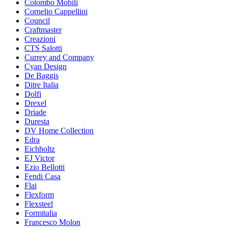
Colombo Mobili
Cornelio Cappellini
Council
Craftmaster
Creazioni
CTS Salotti
Currey and Company
Cyan Design
De Baggis
Ditre Italia
Dolfi
Drexel
Driade
Duresta
DV Home Collection
Edra
Eichholtz
EJ Victor
Ezio Bellotti
Fendi Casa
Flai
Flexform
Flexsteel
Formitalia
Francesco Molon