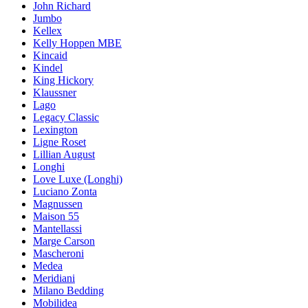
John Richard
Jumbo
Kellex
Kelly Hoppen MBE
Kincaid
Kindel
King Hickory
Klaussner
Lago
Legacy Classic
Lexington
Ligne Roset
Lillian August
Longhi
Love Luxe (Longhi)
Luciano Zonta
Magnussen
Maison 55
Mantellassi
Marge Carson
Mascheroni
Medea
Meridiani
Milano Bedding
Mobilidea