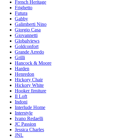
French Heritage
Frighetto
Futura
Gabby
Galimberti Nino
Giorgio Casa
Giovannetti
Globalviews
Goldconfort
Grande Arredo
Grilli
Hancock & Moore
Harden
Henredon
Hickory Chair
Hickory White
Hooker firniture
Il Loft
Indoni
Interlude Home
Interstyle
Ivano Redaelli
JC Passion
Jessica Charles
JNL