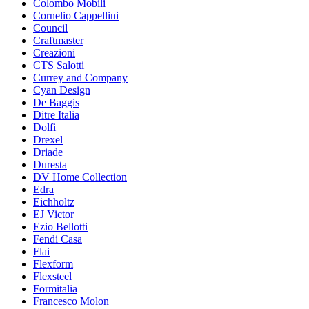
Colombo Mobili
Cornelio Cappellini
Council
Craftmaster
Creazioni
CTS Salotti
Currey and Company
Cyan Design
De Baggis
Ditre Italia
Dolfi
Drexel
Driade
Duresta
DV Home Collection
Edra
Eichholtz
EJ Victor
Ezio Bellotti
Fendi Casa
Flai
Flexform
Flexsteel
Formitalia
Francesco Molon