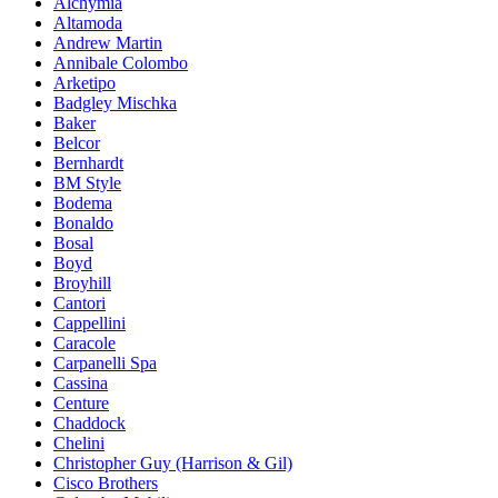
Alchymia
Altamoda
Andrew Martin
Annibale Colombo
Arketipo
Badgley Mischka
Baker
Belcor
Bernhardt
BM Style
Bodema
Bonaldo
Bosal
Boyd
Broyhill
Cantori
Cappellini
Caracole
Carpanelli Spa
Cassina
Centure
Chaddock
Chelini
Christopher Guy (Harrison & Gil)
Cisco Brothers