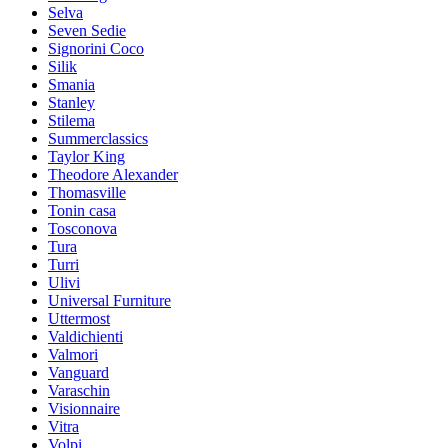
Selva
Seven Sedie
Signorini Coco
Silik
Smania
Stanley
Stilema
Summerclassics
Taylor King
Theodore Alexander
Thomasville
Tonin casa
Tosconova
Tura
Turri
Ulivi
Universal Furniture
Uttermost
Valdichienti
Valmori
Vanguard
Varaschin
Visionnaire
Vitra
Volpi