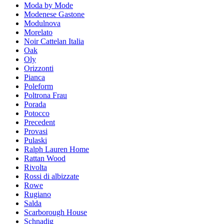
Moda by Mode
Modenese Gastone
Modulnova
Morelato
Noir Cattelan Italia
Oak
Oly
Orizzonti
Pianca
Poleform
Poltrona Frau
Porada
Potocco
Precedent
Provasi
Pulaski
Ralph Lauren Home
Rattan Wood
Rivolta
Rossi di albizzate
Rowe
Rugiano
Salda
Scarborough House
Schnadig