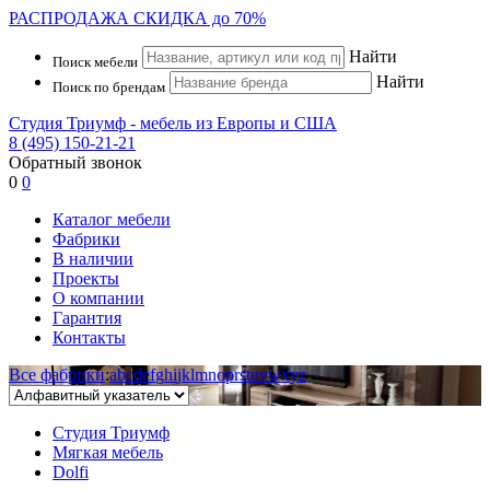
РАСПРОДАЖА
СКИДКА до 70%
Найти
Поиск мебели
Найти
Поиск по брендам
Студия Триумф - мебель из Европы и США
8 (495) 150-21-21
Обратный звонок
0
0
Каталог мебели
Фабрики
В наличии
Проекты
О компании
Гарантия
Контакты
Все фабрики
:
a
b
c
d
e
f
g
h
i
j
k
l
m
n
o
p
r
s
t
u
v
w
x
y
z
Студия Триумф
Мягкая мебель
Dolfi