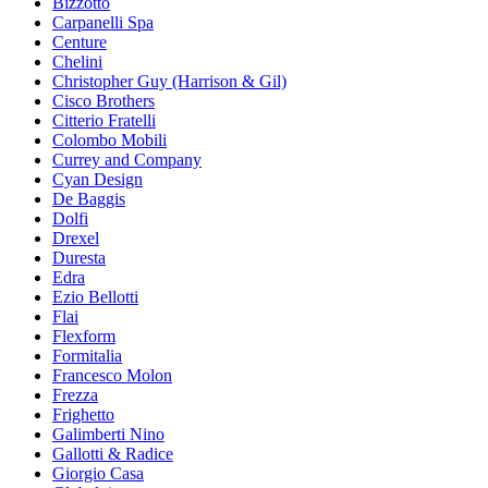
Bizzotto
Carpanelli Spa
Centure
Chelini
Christopher Guy (Harrison & Gil)
Cisco Brothers
Citterio Fratelli
Colombo Mobili
Currey and Company
Cyan Design
De Baggis
Dolfi
Drexel
Duresta
Edra
Ezio Bellotti
Flai
Flexform
Formitalia
Francesco Molon
Frezza
Frighetto
Galimberti Nino
Gallotti & Radice
Giorgio Casa