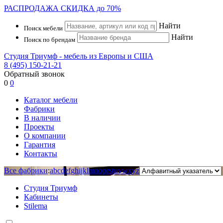
РАСПРОДАЖА
СКИДКА до 70%
Найти
Поиск мебели
Найти
Поиск по брендам
Студия Триумф - мебель из Европы и США
8 (495) 150-21-21
Обратный звонок
0
0
Каталог мебели
Фабрики
В наличии
Проекты
О компании
Гарантия
Контакты
Все фабрики
:
a
b
c
d
e
f
g
h
i
j
k
l
m
n
o
p
r
s
t
u
v
w
x
y
z
Студия Триумф
Кабинеты
Stilema