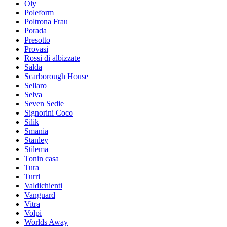
Oly
Poleform
Poltrona Frau
Porada
Presotto
Provasi
Rossi di albizzate
Salda
Scarborough House
Sellaro
Selva
Seven Sedie
Signorini Coco
Silik
Smania
Stanley
Stilema
Tonin casa
Tura
Turri
Valdichienti
Vanguard
Vitra
Volpi
Worlds Away