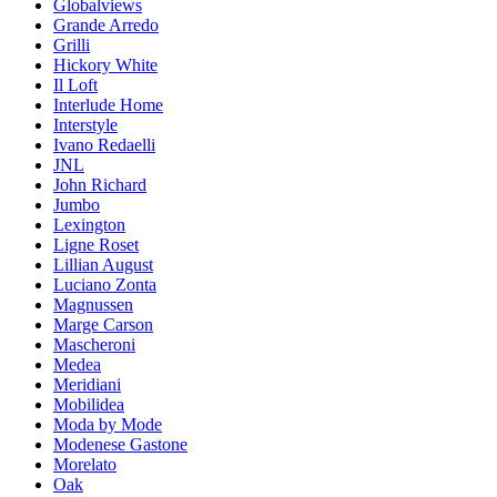
Globalviews
Grande Arredo
Grilli
Hickory White
Il Loft
Interlude Home
Interstyle
Ivano Redaelli
JNL
John Richard
Jumbo
Lexington
Ligne Roset
Lillian August
Luciano Zonta
Magnussen
Marge Carson
Mascheroni
Medea
Meridiani
Mobilidea
Moda by Mode
Modenese Gastone
Morelato
Oak