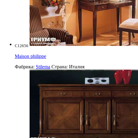
C12656
Maison philippe
Фабрика:
Stilema
Страна:
Италия