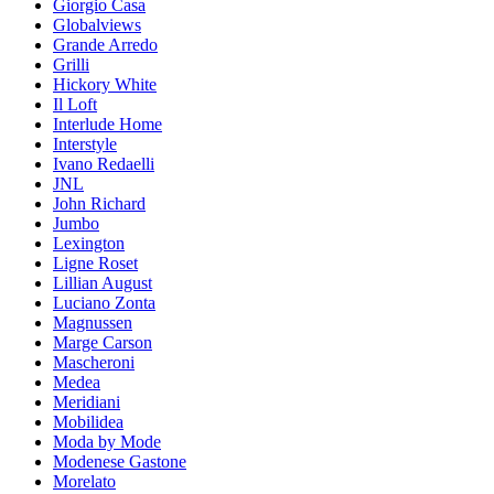
Giorgio Casa
Globalviews
Grande Arredo
Grilli
Hickory White
Il Loft
Interlude Home
Interstyle
Ivano Redaelli
JNL
John Richard
Jumbo
Lexington
Ligne Roset
Lillian August
Luciano Zonta
Magnussen
Marge Carson
Mascheroni
Medea
Meridiani
Mobilidea
Moda by Mode
Modenese Gastone
Morelato