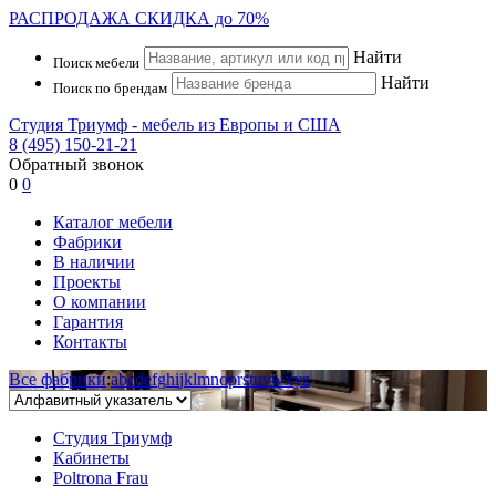
РАСПРОДАЖА
СКИДКА до 70%
Найти
Поиск мебели
Найти
Поиск по брендам
Студия Триумф - мебель из Европы и США
8 (495) 150-21-21
Обратный звонок
0
0
Каталог мебели
Фабрики
В наличии
Проекты
О компании
Гарантия
Контакты
Все фабрики
:
a
b
c
d
e
f
g
h
i
j
k
l
m
n
o
p
r
s
t
u
v
w
x
y
z
Студия Триумф
Кабинеты
Poltrona Frau