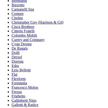
Bernhardt
Bizzotto
Carpanelli Spa
Centure
Chelini
Christopher Guy (Harrison & Gil)
Cisco Brothers
Citterio Fratelli
Colombo Mobili
Currey and Company
Cyan Design
De Baggis
Dolfi
Drexel
Duresta
Edra
Ezio Bellotti
Flai
Flexform
Formitalia
Francesco Molon
Frezza
Frighetto
Galimberti Nino
Gallotti & Radice