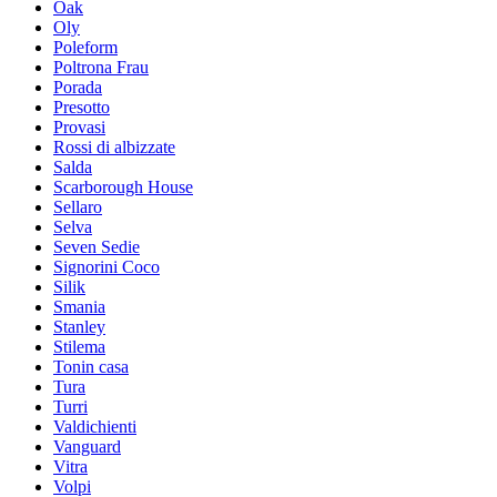
Oak
Oly
Poleform
Poltrona Frau
Porada
Presotto
Provasi
Rossi di albizzate
Salda
Scarborough House
Sellaro
Selva
Seven Sedie
Signorini Coco
Silik
Smania
Stanley
Stilema
Tonin casa
Tura
Turri
Valdichienti
Vanguard
Vitra
Volpi