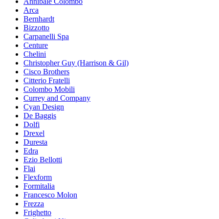
Annibale Colombo
Arca
Bernhardt
Bizzotto
Carpanelli Spa
Centure
Chelini
Christopher Guy (Harrison & Gil)
Cisco Brothers
Citterio Fratelli
Colombo Mobili
Currey and Company
Cyan Design
De Baggis
Dolfi
Drexel
Duresta
Edra
Ezio Bellotti
Flai
Flexform
Formitalia
Francesco Molon
Frezza
Frighetto