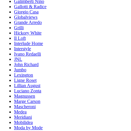
Galimberti Nino
Gallotti & Radice
Giorgio Casa
Globalviews
Grande Arredo
Grilli
Hickory White
Il Loft
Interlude Home
Interstyle
Ivano Redaelli
JNL
John Richard
Jumbo
Lexington
Ligne Roset
Lillian August
Luciano Zonta
Magnussen
Marge Carson
Mascheroni
Medea
Meridiani
Mobilidea
Moda by Mode