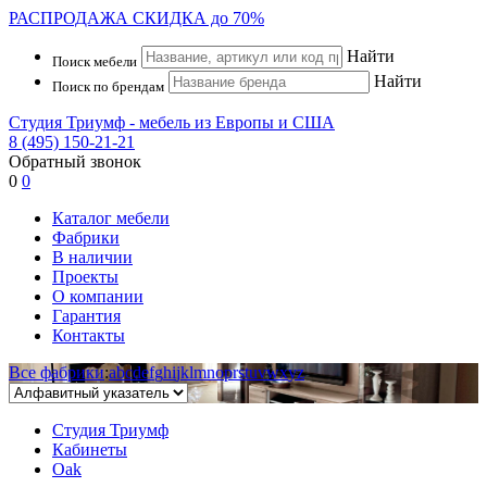
РАСПРОДАЖА
СКИДКА до 70%
Найти
Поиск мебели
Найти
Поиск по брендам
Студия Триумф - мебель из Европы и США
8 (495) 150-21-21
Обратный звонок
0
0
Каталог мебели
Фабрики
В наличии
Проекты
О компании
Гарантия
Контакты
Все фабрики
:
a
b
c
d
e
f
g
h
i
j
k
l
m
n
o
p
r
s
t
u
v
w
x
y
z
Студия Триумф
Кабинеты
Oak