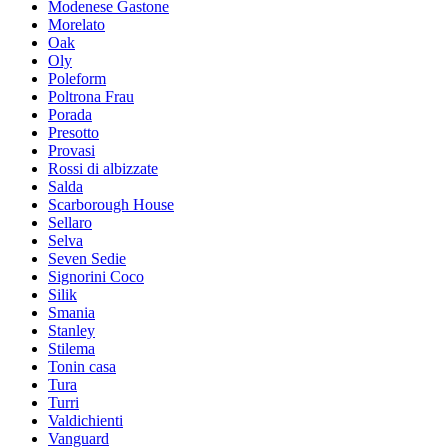
Modenese Gastone
Morelato
Oak
Oly
Poleform
Poltrona Frau
Porada
Presotto
Provasi
Rossi di albizzate
Salda
Scarborough House
Sellaro
Selva
Seven Sedie
Signorini Coco
Silik
Smania
Stanley
Stilema
Tonin casa
Tura
Turri
Valdichienti
Vanguard