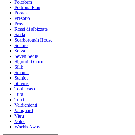
Poleform
Poltrona Frau
Porada
Presotto
Provasi
Rossi di albizzate
Salda
Scarborough House
Sellaro
Selva
Seven Sedie
Signorini Coco
Silik
Smania
Stanley
Stilema
Tonin casa
Tura
Turri
Valdichienti
Vanguard
Vitra
Volpi
Worlds Away