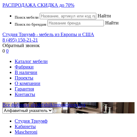
РАСПРОДАЖА
СКИДКА до 70%
Найти
Поиск мебели
Найти
Поиск по брендам
Студия Триумф - мебель из Европы и США
8 (495) 150-21-21
Обратный звонок
0
0
Каталог мебели
Фабрики
В наличии
Проекты
О компании
Гарантия
Контакты
Все фабрики
:
a
b
c
d
e
f
g
h
i
j
k
l
m
n
o
p
r
s
t
u
v
w
x
y
z
Студия Триумф
Кабинеты
Mascheroni