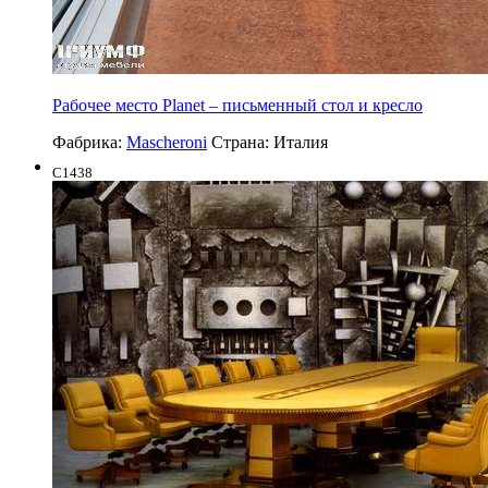
Рабочее место Planet – письменный стол и кресло
Фабрика:
Mascheroni
Страна:
Италия
C1438