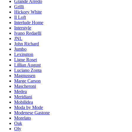
Grande Arredo
Grilli
Hickory White
Il Loft
Interlude Home
Interstyle
Ivano Redaelli
JNL
John Richard
Jumbo
Lexington
Ligne Roset
Lillian August
Luciano Zonta
Magnussen
Marge Carson
Mascheroni
Medea
Meridiani
Mobilidea
Moda by Mode
Modenese Gastone
Morelato
Oak
Oly