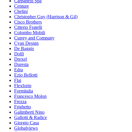
Carpanelli Spa
Centure
Chelini
Christopher Guy (Harrison & Gil)
Cisco Brothers
Citterio Fratelli
Colombo Mobili
Currey and Company
Cyan Design
De Baggis
Dolfi
Drexel
Duresta
Edra
Ezio Bellotti
Flai
Flexform
Formitalia
Francesco Molon
Frezza
Frighetto
Galimberti Nino
Gallotti & Radice
Giorgio Casa
Globalviews