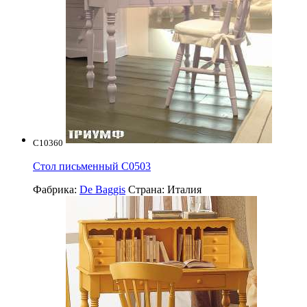
C10360
Стол письменный С0503
Фабрика:
De Baggis
Страна:
Италия