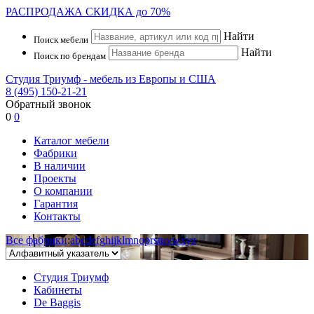
РАСПРОДАЖА
СКИДКА до 70%
Найти
Поиск мебели
Найти
Поиск по брендам
Студия Триумф - мебель из Европы и США
8 (495) 150-21-21
Обратный звонок
0
0
Каталог мебели
Фабрики
В наличии
Проекты
О компании
Гарантия
Контакты
Все фабрики
:
a
b
c
d
e
f
g
h
i
j
k
l
m
n
o
p
r
s
t
u
v
w
x
y
z
Студия Триумф
Кабинеты
De Baggis