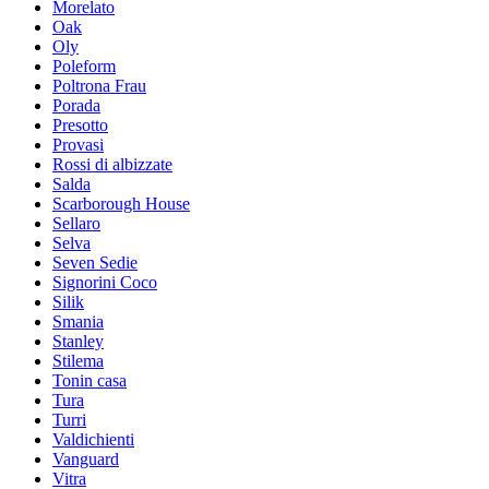
Morelato
Oak
Oly
Poleform
Poltrona Frau
Porada
Presotto
Provasi
Rossi di albizzate
Salda
Scarborough House
Sellaro
Selva
Seven Sedie
Signorini Coco
Silik
Smania
Stanley
Stilema
Tonin casa
Tura
Turri
Valdichienti
Vanguard
Vitra