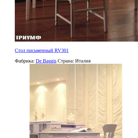
Стол письменный RV301
Фабрика:
De Baggis
Страна:
Италия