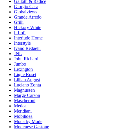
Gallotti & Radice
Giorgio Casa
Globalviews
Grande Arredo
Grilli
Hickory White
Il Loft
Interlude Home
Interstyle
Ivano Redaelli
JNL
John Richard
Jumbo
Lexington
Ligne Roset
Lillian August
Luciano Zonta
Magnussen
Marge Carson
Mascheroni
Medea
Meridiani
Mobilidea
Moda by Mode
Modenese Gastone