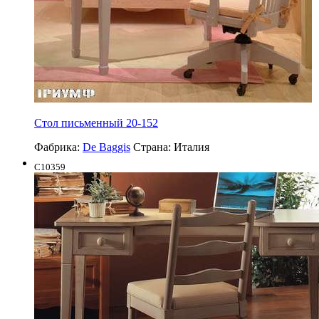
Стол письменный 20-152
Фабрика:
De Baggis
Страна:
Италия
C10359