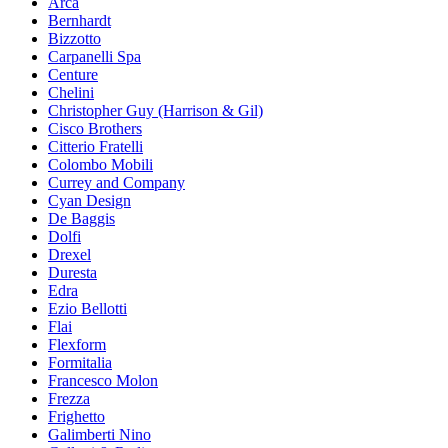
Arca
Bernhardt
Bizzotto
Carpanelli Spa
Centure
Chelini
Christopher Guy (Harrison & Gil)
Cisco Brothers
Citterio Fratelli
Colombo Mobili
Currey and Company
Cyan Design
De Baggis
Dolfi
Drexel
Duresta
Edra
Ezio Bellotti
Flai
Flexform
Formitalia
Francesco Molon
Frezza
Frighetto
Galimberti Nino