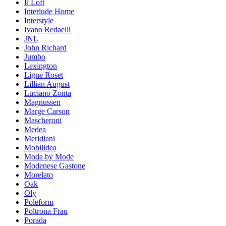
Il Loft
Interlude Home
Interstyle
Ivano Redaelli
JNL
John Richard
Jumbo
Lexington
Ligne Roset
Lillian August
Luciano Zonta
Magnussen
Marge Carson
Mascheroni
Medea
Meridiani
Mobilidea
Moda by Mode
Modenese Gastone
Morelato
Oak
Oly
Poleform
Poltrona Frau
Porada