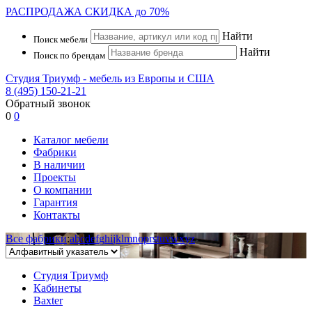
РАСПРОДАЖА
СКИДКА до 70%
Найти
Поиск мебели
Найти
Поиск по брендам
Студия Триумф - мебель из Европы и США
8 (495) 150-21-21
Обратный звонок
0
0
Каталог мебели
Фабрики
В наличии
Проекты
О компании
Гарантия
Контакты
Все фабрики
:
a
b
c
d
e
f
g
h
i
j
k
l
m
n
o
p
r
s
t
u
v
w
x
y
z
Студия Триумф
Кабинеты
Baxter