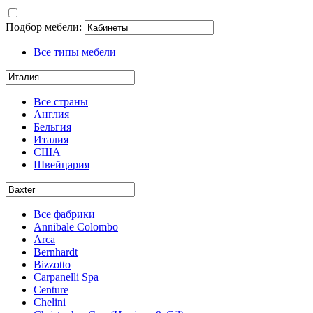
Подбор мебели:
Все типы мебели
Все страны
Англия
Бельгия
Италия
США
Швейцария
Все фабрики
Annibale Colombo
Arca
Bernhardt
Bizzotto
Carpanelli Spa
Centure
Chelini