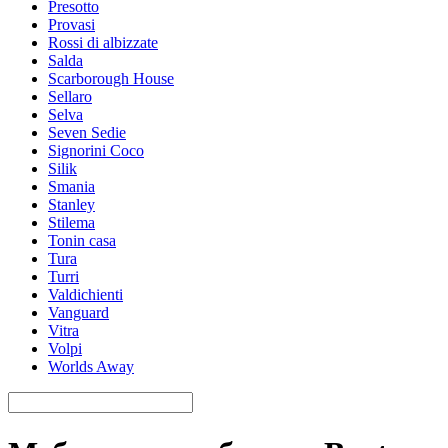
Presotto
Provasi
Rossi di albizzate
Salda
Scarborough House
Sellaro
Selva
Seven Sedie
Signorini Coco
Silik
Smania
Stanley
Stilema
Tonin casa
Tura
Turri
Valdichienti
Vanguard
Vitra
Volpi
Worlds Away