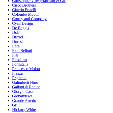
Christopher Guy (Harrison & Gil)
Cisco Brothers
Citterio Fratelli
Colombo Mobili
Currey and Company
Cyan Design
De Baggis
Dolfi
Drexel
Duresta
Edra
Ezio Bellotti
Flai
Flexform
Formitalia
Francesco Molon
Frezza
Frighetto
Galimberti Nino
Gallotti & Radice
Giorgio Casa
Globalviews
Grande Arredo
Grilli
Hickory White